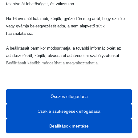
tekintse át lehetőségeit, és válasszon.
website. I live in Los Angeles, have a
great dog named Jack, and I like piña
Ha 16 évesnél fiatalabb, kérjük, győződjön meg arról, hogy szülője
coladas. (And gettin’ caught in the rain.)
vagy gyámja beleegyezését adta, a nem alapvető sütik
használatához.
A beállításait bármikor módosíthatja, a további információkért az
adatkezelésről, kérjük, olvassa el adatvédelmi szabályzatunkat.
…or something like this:
Beállításait később módosíthatja megváltoztathatja.
Ne feledje, hogy ha bizonyos típusú sütik, vagy szolgáltatások
The XYZ Doohickey Company was
letiltása mellett dönt, az befolyásolhatja a webhely által nyújtott
élményét és az általunk kínált szolgáltatásokat.
founded in 1971, and has been providing
Összes elfogadása
quality doohickeys to the public ever
Alapvető
Csak a szükségesek elfogadása
since. Located in Gotham City, XYZ
Az alapvető sütik és szolgáltatások biztosítják az oldal megfelelő
employs over 2,000 people and does all
működéséhez. Ezek a sütik és szolgáltatások a GDPR szerint nem
Beállítások mentése
igénylik a felhasználó hozzájárulását.
kinds of awesome things for the Gotham