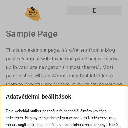
Skip
to
content
Sample Page
This is an example page. It’s different from a blog
post because it will stay in one place and will show
up in your site navigation (in most themes). Most
people start with an About page that introduces
them to potential site visitors. It might say something
like this:
Adatvédelmi beállítások
Ez a weboldal sütiket használ a felhasználói élmény javítása
Hi there! I’m a bike messenger by day,
érdekében. Néhány elengedhetetlen a webhely működéséhez, míg
aspiring actor by night, and this is my
mások segítenek elemezni és javítani a felhasználói élményt. Kérjük,