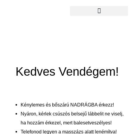
Skip
to
content
Kedves Vendégem!
Kénylemes és bőszárú NADRÁGBA érkezz!
Nyáron, kérlek csúszós belsejű lábbelit ne viselj,
ha hozzám érkezel, mert balesetveszélyes!
Telefonod legyen a masszázs alatt lenémítva!