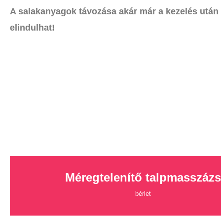
A salakanyagok távozása akár már a kezelés után 
elindulhat!
Méregtelenítő talpmasszázs
bérlet