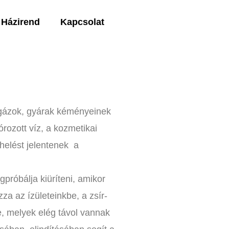
Házirend
Kapcsolat
ó gázok, gyárak kéményeinek
lórozott víz, a kozmetikai
helést jelentenek a
próbálja kiüríteni, amikor
za az ízületeinkbe, a zsír-
, melyek elég távol vannak