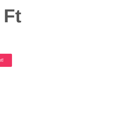
 Ft
t!