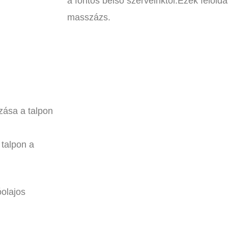
a fontos belső szerveinktől.Ezek felold
masszázs.
zása a talpon
talpon a
olajos