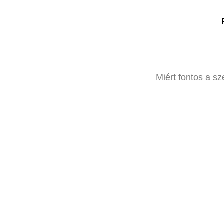
Skip
to
content
Miért fontos a s