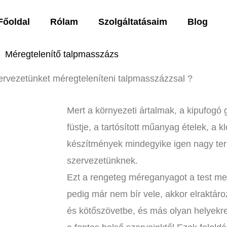
Főoldal
Rólam
Szolgáltatásaim
Blog
Méregtelenítő talpmasszázs
zervezetünket méregteleníteni talpmasszázzsal ?
Mert a környezeti ártalmak, a kipufog
füstje, a tartósított műanyag ételek, a k
készítmények mindegyike igen nagy ter
szervezetünknek.
Ezt a rengeteg méreganyagot a test meg
pedig már nem bír vele, akkor elraktároz
és kötőszövetbe, és más olyan helyekre