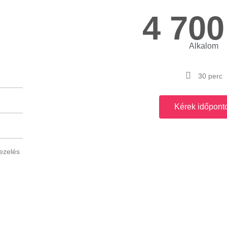
4 700
Alkalom
30 perc
Kérek időponto
ezelés