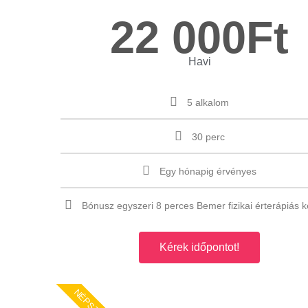
22 000Ft
Havi
5 alkalom
30 perc
Egy hónapig érvényes
Bónusz egyszeri 8 perces Bemer fizikai érterápiás k
Kérek időpontot!
NÉPSZERŰ