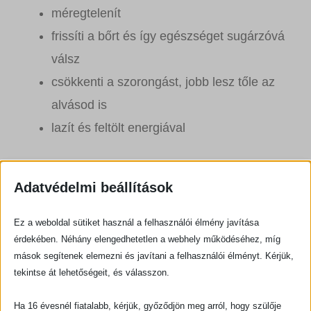
méregtelenít
frissíti a bőrt és így egészséget sugárzóvá
válsz
csökkenti a szorongást, jobb lesz tőle az
alvásod is
lazít és feltölt energiával
A masszázs hatására fokozódik a vér- és
Adatvédelmi beállítások
nyirokkeringésed is.
Ez a weboldal sütiket használ a felhasználói élmény javítása
érdekében. Néhány elengedhetetlen a webhely működéséhez, míg
mások segítenek elemezni és javítani a felhasználói élményt. Kérjük,
tekintse át lehetőségeit, és válasszon.
Hatásai:
Ha 16 évesnél fiatalabb, kérjük, győződjön meg arról, hogy szülője