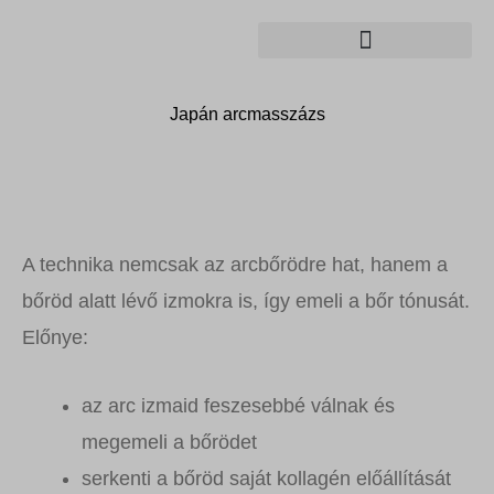
Skip
to
content
Japán arcmasszázs
A technika nemcsak az arcbőrödre hat, hanem a
bőröd alatt lévő izmokra is, így emeli a bőr tónusát.
Előnye:
az arc izmaid feszesebbé válnak és
megemeli a bőrödet
serkenti a bőröd saját kollagén előállítását